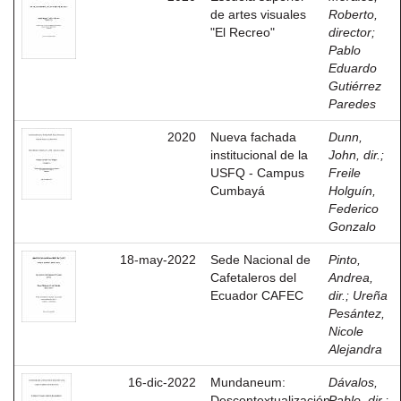
de artes visuales
Roberto,
"El Recreo"
director
;
Pablo
Eduardo
Gutiérrez
Paredes
2020
Nueva fachada
Dunn,
institucional de la
John, dir.
;
USFQ - Campus
Freile
Cumbayá
Holguín,
Federico
Gonzalo
18-may-2022
Sede Nacional de
Pinto,
Cafetaleros del
Andrea,
Ecuador CAFEC
dir.
;
Ureña
Pesántez,
Nicole
Alejandra
16-dic-2022
Mundaneum:
Dávalos,
Descontextualización
Pablo, dir.
;