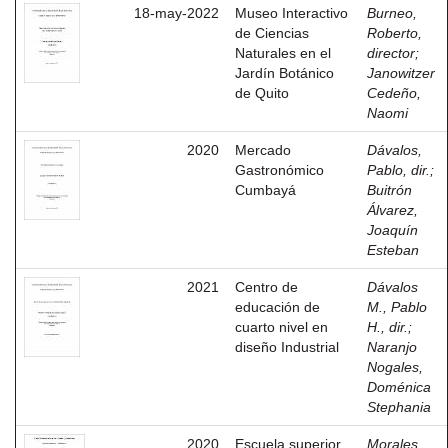
18-may-2022
Museo Interactivo
Burneo,
de Ciencias
Roberto,
Naturales en el
director
;
Jardín Botánico
Janowitzer
de Quito
Cedeño,
Naomi
2020
Mercado
Dávalos,
Gastronómico
Pablo, dir.
;
Cumbayá
Buitrón
Álvarez,
Joaquín
Esteban
2021
Centro de
Dávalos
educación de
M., Pablo
cuarto nivel en
H., dir.
;
diseño Industrial
Naranjo
Nogales,
Doménica
Stephania
2020
Escuela superior
Morales,