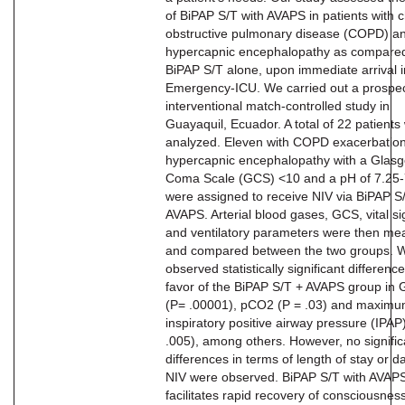
of BiPAP S/T with AVAPS in patients with 
obstructive pulmonary disease (COPD) a
hypercapnic encephalopathy as compared
BiPAP S/T alone, upon immediate arrival i
Emergency-ICU. We carried out a prospec
interventional match-controlled study in
Guayaquil, Ecuador. A total of 22 patients
analyzed. Eleven with COPD exacerbatio
hypercapnic encephalopathy with a Glas
Coma Scale (GCS) <10 and a pH of 7.25-
were assigned to receive NIV via BiPAP S
AVAPS. Arterial blood gases, GCS, vital si
and ventilatory parameters were then me
and compared between the two groups. 
observed statistically significant difference
favor of the BiPAP S/T + AVAPS group in
(P= .00001), pCO2 (P = .03) and maxim
inspiratory positive airway pressure (IPAP
.005), among others. However, no signific
differences in terms of length of stay or d
NIV were observed. BiPAP S/T with AVAP
facilitates rapid recovery of consciousne