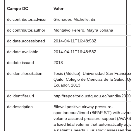
Campo DC
Valor
dc.contributor.advisor
Grunauer, Michelle, dir.
dc.contributor.author
Montalvo Perero, Mayra Johana
dc.date.accessioned
2014-04-11T16:48:58Z
dc.date.available
2014-04-11T16:48:58Z
dc.date.issued
2013
dc.identifier.citation
Tesis (Médico), Universidad San Francisc
Quito, Colegio de Ciencias de la Salud; Qu
Ecuador, 2013
dc.identifier.uri
http://repositorio.usfq.edu.ec/handle/230
dc.description
Bilevel positive airway pressure-
spontaneous/timed (BiPAP S/T) with aver
volume assured pressure support (AVAPS
a fixed tidal volume that automatically adj
a patient’s needs. Our study assessed th