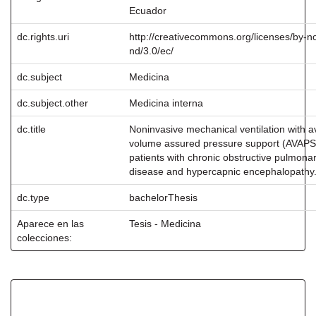
Ecuador
dc.rights.uri
http://creativecommons.org/licenses/by-n
nd/3.0/ec/
dc.subject
Medicina
dc.subject.other
Medicina interna
dc.title
Noninvasive mechanical ventilation with 
volume assured pressure support (AVAPS)
patients with chronic obstructive pulmona
disease and hypercapnic encephalopathy
dc.type
bachelorThesis
Aparece en las
Tesis - Medicina
colecciones:
Ficheros en este ítem: