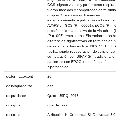
GCS, signos vitales y parámetros respirat
fueron medidos y comparados entre amb
grupos. Observamos diferencias
estadísticamente significativas a favor de
AVAPS en GCS (P= .00001), pCO2 (P = .
presión máxima positiva de la vía aérea (
(P = .005), entre otros. Sin embargo no 
diferencias significativas en términos de 
de estadía o días en NIV. BIPAP S/T con
facilita rápida recuperación de conciencia
comparación con BIPAP S/T tradicional e
pacientes con EPOC + encefalopatía
hipercápnica.
dc.format.extent
26 h.
dc.language.iso
esp
dc.publisher
Quito: USFQ, 2013
dc.rights
openAccess
dc.rights
Atribución-NoComercial-SinDerivadas 3.0