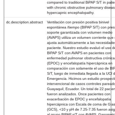
compared to traditional BiPAP S/T in patie
with chronic obstructive pulmonary disea
hypercapnic encephalopathy.
dc.description.abstract
Ventilación con presión positiva binivel
espontánea /tiempo (BIPAP S/T) con pres
soporte garantizada con volumen medio
(AVAPS) utiliza un volumen corriente que
ajusta automáticamente a las necesidade
paciente. Nuestro estudio evaluó el uso d
BIPAP S/T con AVAPS en pacientes con
enfermedad pulmonar obstructiva crónica
(EPOC) y encefalopatía hipercápnica en
comparación con solamente el uso de BI
S/T, luego de inmediata llegada a la UCI 
Emergencia. Hicimos un estudio prospect
intervencional de casos controles paread
Guayaquil, Ecuador. Un total de 22 pacie
fueron analizados. Once pacientes con
exacerbación de EPOC y encefalopatía
hipercápnica con Escala de coma de Gla
(GCS), <10 y pH de 7.25-7.35 fueron asi
al grupo BIPAP s/T con AVAPS. Gasometr