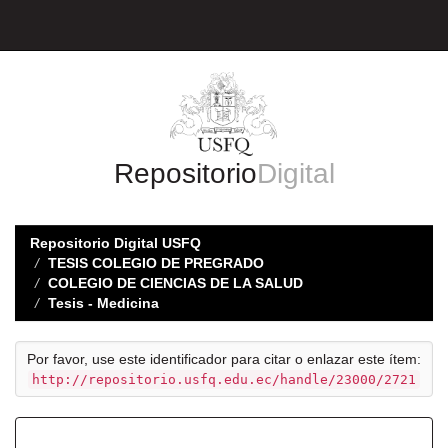
Skip
navigation
Repositorio
Digital
Repositorio Digital USFQ
TESIS COLEGIO DE PREGRADO
COLEGIO DE CIENCIAS DE LA SALUD
Tesis - Medicina
Por favor, use este identificador para citar o enlazar este ítem:
http://repositorio.usfq.edu.ec/handle/23000/2721
Registro completo de metadatos