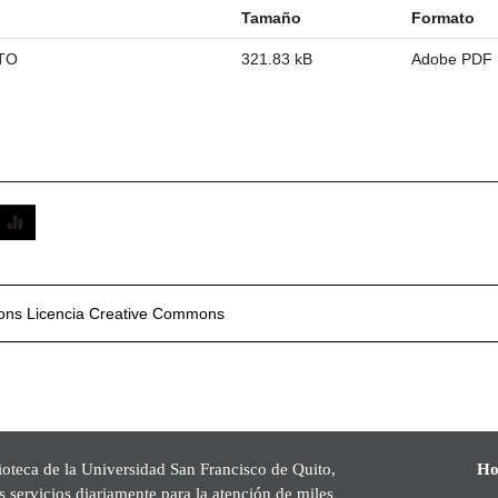
Tamaño
Formato
TO
321.83 kB
Adobe PDF
mons
Licencia Creative Commons
ioteca de la Universidad San Francisco de Quito,
Ho
s servicios diariamente para la atención de miles