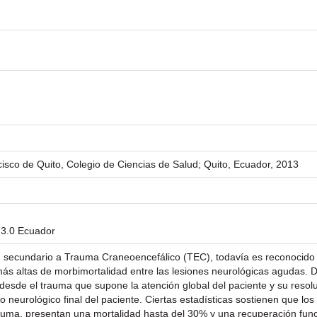
isco de Quito, Colegio de Ciencias de Salud; Quito, Ecuador, 2013
 3.0 Ecuador
ecundario a Trauma Craneoencefálico (TEC), todavía es reconocido 
más altas de morbimortalidad entre las lesiones neurológicas agudas.
desde el trauma que supone la atención global del paciente y su resoluc
co neurológico final del paciente. Ciertas estadísticas sostienen que l
auma, presentan una mortalidad hasta del 30% y una recuperación func