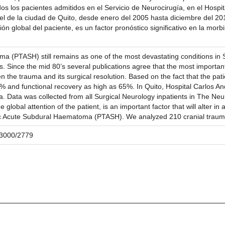
s los pacientes admitidos en el Servicio de Neurocirugía, en el Hosp
vel de la ciudad de Quito, desde enero del 2005 hasta diciembre del 201
ción global del paciente, es un factor pronóstico significativo en la mo
 (PTASH) still remains as one of the most devastating conditions in Su
 Since the mid 80’s several publications agree that the most important i
n the trauma and its surgical resolution. Based on the fact that the pati
% and functional recovery as high as 65%. In Quito, Hospital Carlos An
ea. Data was collected from all Surgical Neurology inpatients in The N
lobal attention of the patient, is an important factor that will alter in
matic Acute Subdural Haematoma (PTASH). We analyzed 210 cranial tra
/23000/2779