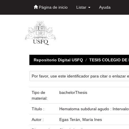
Página de inicio
Listar
Ayuda
Skip
navigation
Repositorio Digital USFQ
TESIS COLEGIO D
Por favor, use este identificador para citar o enlazar 
Tipo de
bachelorThesis
material:
Título :
Hematoma subdural agudo : Intervalos 
Autor :
Egas Terán, María Ines