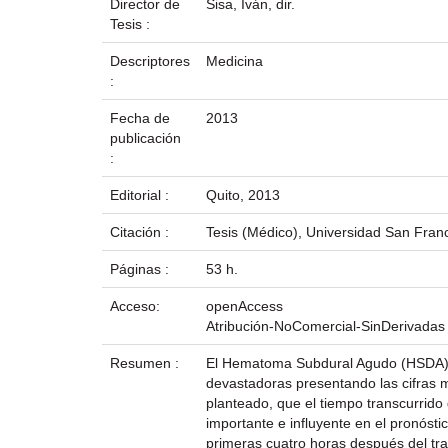
Director de
Sisa, Iván, dir.
Tesis :
Descriptores
Medicina
:
Fecha de
2013
publicación
:
Editorial :
Quito, 2013
Citación :
Tesis (Médico), Universidad San Franc
Páginas :
53 h.
Acceso:
openAccess
Atribución-NoComercial-SinDerivadas
Resumen :
El Hematoma Subdural Agudo (HSDA) s
devastadoras presentando las cifras 
planteado, que el tiempo transcurrido 
importante e influyente en el pronósti
primeras cuatro horas después del tr