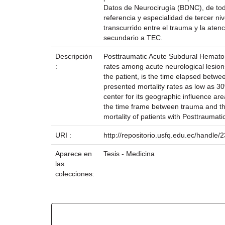
Datos de Neurocirugía (BDNC), de todo
referencia y especialidad de tercer ni
transcurrido entre el trauma y la aten
secundario a TEC.
Descripción
Posttraumatic Acute Subdural Hematoma
:
rates among acute neurological lesions.
the patient, is the time elapsed betwee
presented mortality rates as low as 30
center for its geographic influence ar
the time frame between trauma and the g
mortality of patients with Posttrau
URI :
http://repositorio.usfq.edu.ec/handle
Aparece en
Tesis - Medicina
las
colecciones:
Ficheros en este ítem: