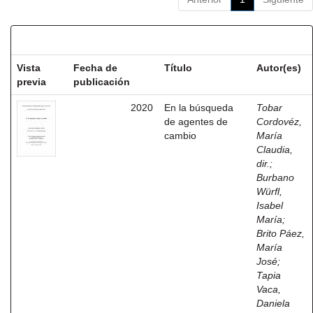
Resultados por ítem:
Vista
Fecha de
Título
Autor(es)
previa
publicación
2020
En la búsqueda
Tobar
de agentes de
Cordovéz,
cambio
María
Claudia,
dir.
;
Burbano
Würfl,
Isabel
María
;
Brito Páez,
María
José
;
Tapia
Vaca,
Daniela