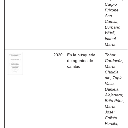
Carpio
Frixone,
Ana
Camila
;
Burbano
Würfl,
Isabel
María
2020
En la búsqueda
Tobar
de agentes de
Cordovéz,
cambio
María
Claudia,
dir.
;
Tapia
Vaca,
Daniela
Alejandra
;
Brito Páez,
María
José
;
Calisto
Portilla,