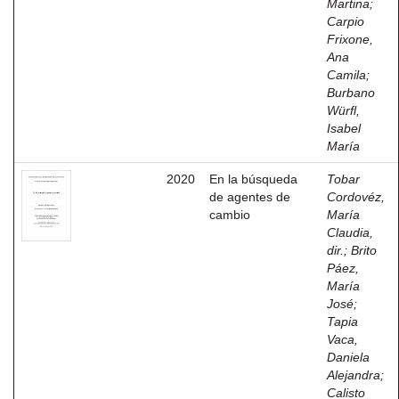
Martina
;
Carpio
Frixone,
Ana
Camila
;
Burbano
Würfl,
Isabel
María
2020
En la búsqueda
Tobar
de agentes de
Cordovéz,
cambio
María
Claudia,
dir.
;
Brito
Páez,
María
José
;
Tapia
Vaca,
Daniela
Alejandra
;
Calisto