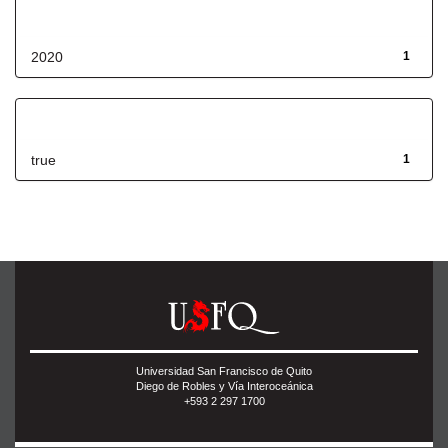
Fecha de lanzamiento
2020
1
Has File(s)
true
1
Universidad San Francisco de Quito
Diego de Robles y Vía Interoceánica
+593 2 297 1700