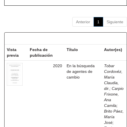
Anterior
1
Siguiente
Resultados por ítem:
Vista
Fecha de
Título
Autor(es)
previa
publicación
2020
En la búsqueda
Tobar
de agentes de
Cordovéz,
cambio
María
Claudia,
dir.
;
Carpio
Frixone,
Ana
Camila
;
Brito Páez,
María
José
;