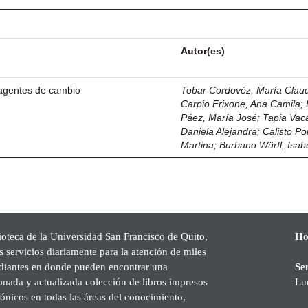
Autor(es)
agentes de cambio
Tobar Cordovéz, María Claudi
Carpio Frixone, Ana Camila
;
Páez, María José
;
Tapia Vac
Daniela Alejandra
;
Calisto Por
Martina
;
Burbano Würfl, Isab
ioteca de la Universidad San Francisco de Quito,
Ho
s servicios diariamente para la atención de miles
udiantes en donde pueden encontrar una
Se
onada y actualizada colección de libros impresos
Lu
rónicos en todas las áreas del conocimiento,