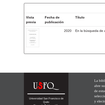
Resultados por ítem:
Vista
Fecha de
Título
previa
publicación
2020
En la búsqueda de 
La bibl
abre su
de est
selecci
Universidad San Francisco de
y elect
Quito