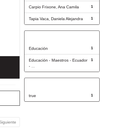
Carpio Frixone, Ana Camila
1
Tapia Vaca, Daniela Alejandra
1
Título
Educación
1
Educación - Maestros - Ecuador
1
- ...
Has File(s)
true
1
Siguiente