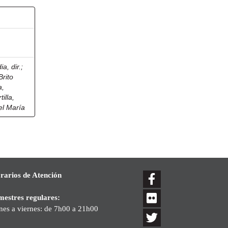
a, dir.
;
Brito
a,
tilla,
el María
rarios de Atención
mestres regulares:
nes a viernes: de 7h00 a 21h00