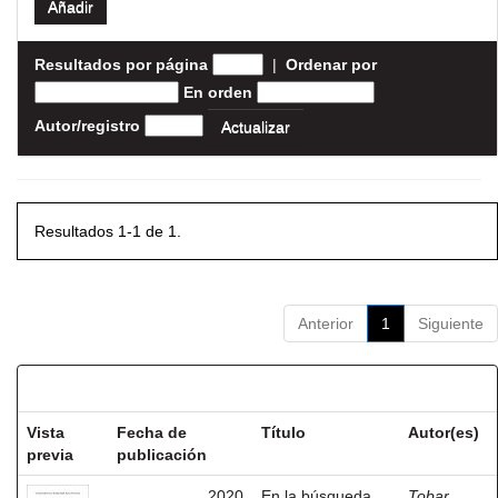
Resultados por página
|
Ordenar por
En orden
Autor/registro
Resultados 1-1 de 1.
Anterior
1
Siguiente
Resultados por ítem:
Vista
Fecha de
Título
Autor(es)
previa
publicación
2020
En la búsqueda
Tobar