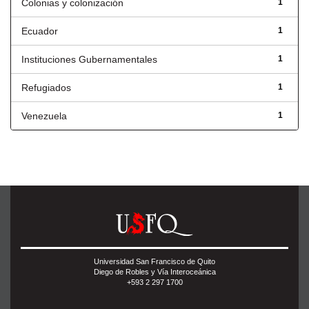
Colonias y colonización
1
Ecuador
1
Instituciones Gubernamentales
1
Refugiados
1
Venezuela
1
Universidad San Francisco de Quito
Diego de Robles y Vía Interoceánica
+593 2 297 1700