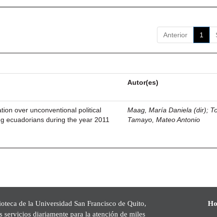
Anterior
1
Autor(es)
tion over unconventional political
Maag, María Daniela (dir)
;
T
ung ecuadorians during the year 2011
Tamayo, Mateo Antonio
ioteca de la Universidad San Francisco de Quito,
Ho
s servicios diariamente para la atención de miles