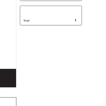
Has File(s)
true
1