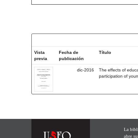
Resultados por ítem:
Vista
Fecha de
Título
previa
publicación
dic-2016
The effects of educa
participation of yo
La bibl
abre su