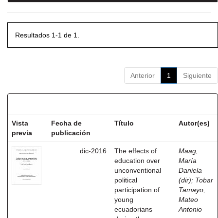
Resultados 1-1 de 1.
Anterior
1
Siguiente
Resultados por ítem:
Vista
Fecha de
Título
Autor(es)
previa
publicación
dic-2016
The effects of
Maag,
education over
María
unconventional
Daniela
political
(dir)
;
Tobar
participation of
Tamayo,
young
Mateo
ecuadorians
Antonio