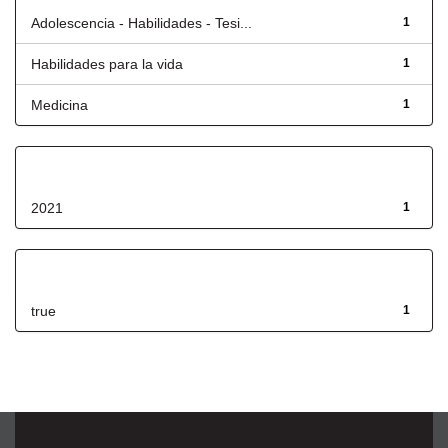
Adolescencia - Habilidades - Tesi...
1
Habilidades para la vida
1
Medicina
1
Fecha de lanzamiento
2021
1
Has File(s)
true
1