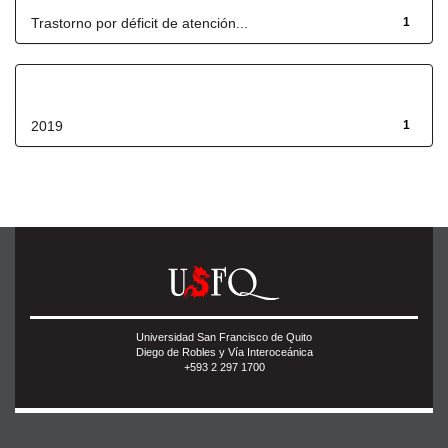
Trastorno por déficit de atención...
1
Fecha de lanzamiento
2019
1
Universidad San Francisco de Quito
Diego de Robles y Vía Interoceánica
+593 2 297 1700