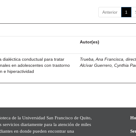
Anterior
1
Autor(es)
a dialéctica conductual para tratar
Trueba, Ana Francisca, direc
nales en adolescentes con trastorno
Alcívar Guerrero, Cynthia Pa
ón e hiperactividad
ioteca de la Universidad San Francisco de Quito,
Ho
s servicios diariamente para la atención de miles
udiantes en donde pueden encontrar una
Se