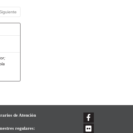
Siguiente
tor
;
ola
rarios de Atención
mestres regulares: