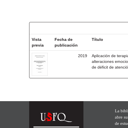
Resultados por ítem:
Vista
Fecha de
Título
previa
publicación
2019
Aplicación de terapi
alteraciones emocio
de déficit de atenci
La bibl
abre su
de est