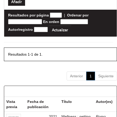
Resultados por página
|
Ordenar por
En orden
Autor/registro
Resultados 1-1 de 1.
Anterior
1
Siguiente
Resultados por ítem:
Vista
Fecha de
Título
Autor(es)
previa
publicación
2021
Wellness : getting
Romo,