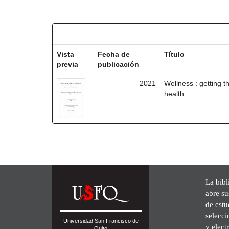
Resultados por ítem:
Vista
Fecha de
Título
previa
publicación
2021
Wellness : getting t
health
La bibl
abre su
de est
selecci
Universidad San Francisco de
y elect
Quito