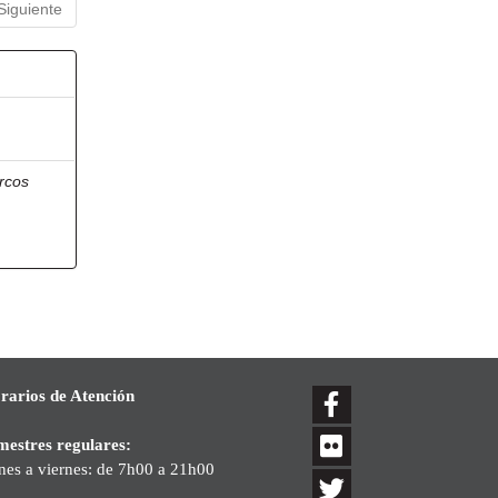
Siguiente
rcos
rarios de Atención
mestres regulares:
nes a viernes: de 7h00 a 21h00