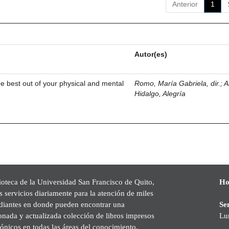
Anterior
1
Autor(es)
he best out of your physical and mental
Romo, María Gabriela, dir.
;
A
Hidalgo, Alegría
ioteca de la Universidad San Francisco de Quito,
Ho
s servicios diariamente para la atención de miles
udiantes en donde pueden encontrar una
Se
onada y actualizada colección de libros impresos
Lu
rónicos en todas las áreas del conocimiento,