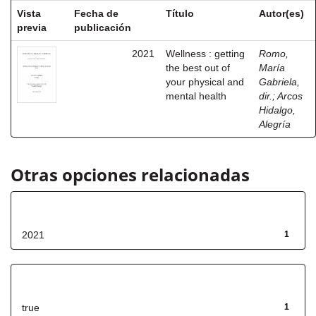
Vista
Fecha de
Título
Autor(es)
previa
publicación
2021
Wellness : getting
Romo,
the best out of
María
your physical and
Gabriela,
mental health
dir.
;
Arcos
Hidalgo,
Alegría
Otras opciones relacionadas
Fecha de lanzamiento
2021
1
Has File(s)
true
1