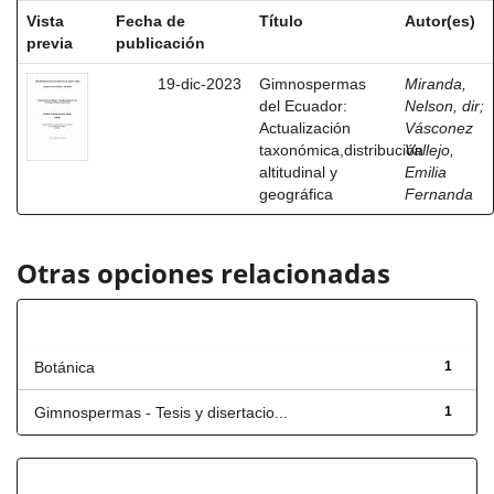
Vista
Fecha de
Título
Autor(es)
previa
publicación
19-dic-2023
Gimnospermas
Miranda,
del Ecuador:
Nelson, dir
;
Actualización
Vásconez
taxonómica,distribución
Vallejo,
altitudinal y
Emilia
geográfica
Fernanda
Otras opciones relacionadas
Título
Botánica
1
Gimnospermas - Tesis y disertacio...
1
Has File(s)