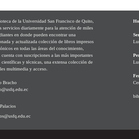
ioteca de la Universidad San Francisco de Quito,
Ho
s servicios diariamente para la atención de miles
udiantes en donde pueden encontrar una
Se
onada y actualizada colección de libros impresos
Lu
rónicos en todas las áreas del conocimiento,
cuenta con suscripciones a las más importantes
Pe
s científicas y técnicas, una extensa colección de
Lu
les multimedia y acceso.
Fer
o Bracho
Ce
o@usfq.edu.ec
bi
Palacios
ios@usfq.edu.ec