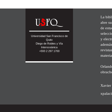
La bibl
abre su
de est
selecci
Universidad San Francisco de
y elect
Quito
Diego de Robles y Vía
además 
Interoceánica
revista
+593 2 297 1700
materia
Orland
obrach
Xavier 
xpalac