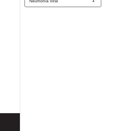
Neumonía Viral
1