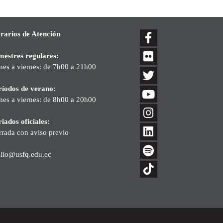
rarios de Atención
mestres regulares:
nes a viernes: de 7h00 a 21h00
ríodos de verano:
nes a viernes: de 8h00 a 20h00
iados oficiales:
rrada con aviso previo
blio@usfq.edu.ec