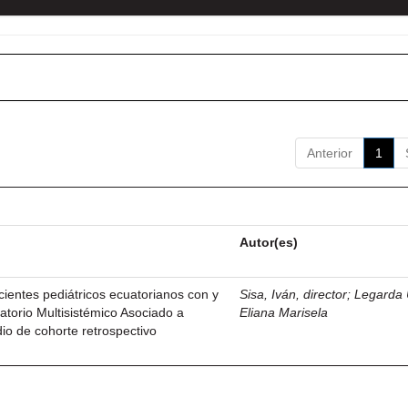
Anterior
1
Autor(es)
ientes pediátricos ecuatorianos con y
Sisa, Iván, director
;
Legarda 
atorio Multisistémico Asociado a
Eliana Marisela
o de cohorte retrospectivo