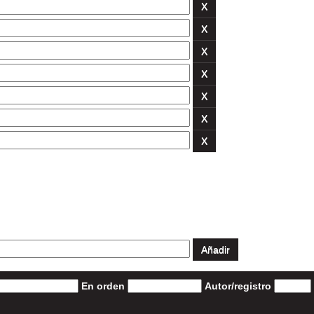
En orden
Autor/registro