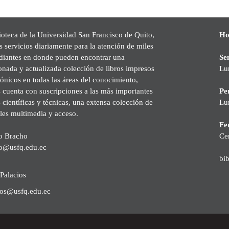
ioteca de la Universidad San Francisco de Quito,
Ho
s servicios diariamente para la atención de miles
udiantes en donde pueden encontrar una
Se
onada y actualizada colección de libros impresos
Lu
rónicos en todas las áreas del conocimiento,
cuenta con suscripciones a las más importantes
Pe
s científicas y técnicas, una extensa colección de
Lu
les multimedia y acceso.
Fer
o Bracho
Ce
o@usfq.edu.ec
bi
Palacios
ios@usfq.edu.ec