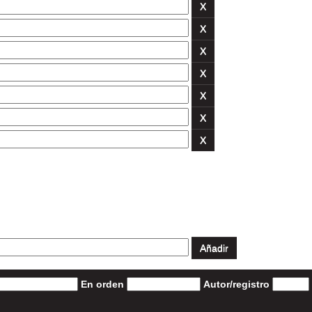
En orden
Autor/registro