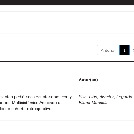
Anterior
1
Autor(es)
ientes pediátricos ecuatorianos con y
Sisa, Iván, director
;
Legarda 
atorio Multisistémico Asociado a
Eliana Marisela
o de cohorte retrospectivo