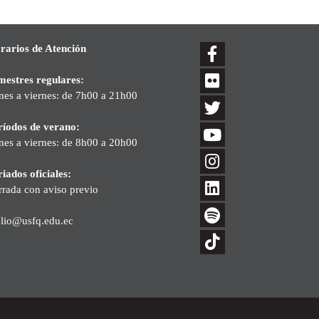
rarios de Atención
mestres regulares:
nes a viernes: de 7h00 a 21h00
ríodos de verano:
nes a viernes: de 8h00 a 20h00
iados oficiales:
rrada con aviso previo
blio@usfq.edu.ec