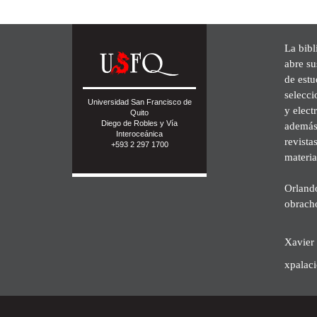
La bibl
abre su
de est
selecci
Universidad San Francisco de
y elect
Quito
Diego de Robles y Vía
además 
Interoceánica
revista
+593 2 297 1700
materia
Orland
obrach
Xavier 
xpalac