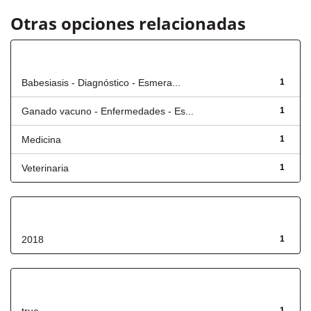
Otras opciones relacionadas
Título
Babesiasis - Diagnóstico - Esmera...
1
Ganado vacuno - Enfermedades - Es...
1
Medicina
1
Veterinaria
1
Fecha de lanzamiento
2018
1
Has File(s)
1