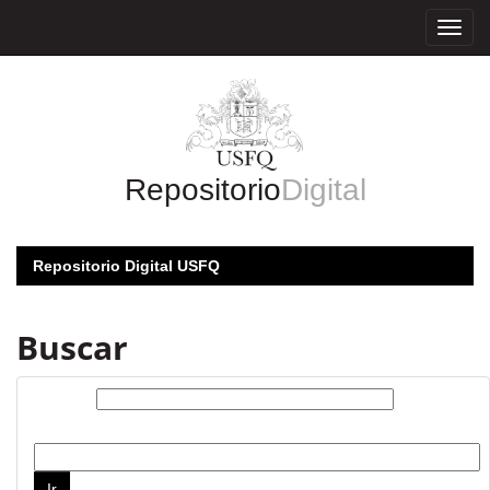
Skip
navigation
Repositorio
Digital
Repositorio Digital USFQ
Buscar
Buscar:
por