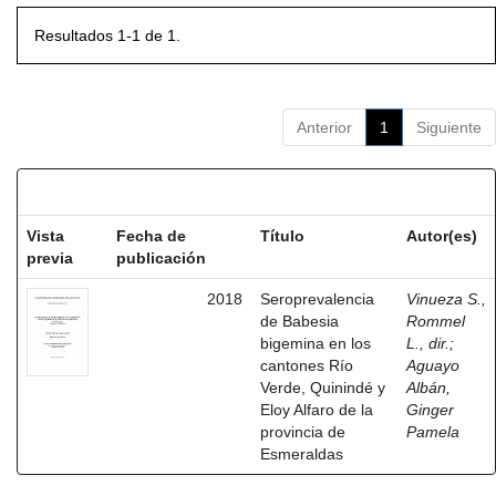
Resultados 1-1 de 1.
Anterior
1
Siguiente
Resultados por ítem:
Vista
Fecha de
Título
Autor(es)
previa
publicación
2018
Seroprevalencia
Vinueza S.,
de Babesia
Rommel
bigemina en los
L., dir.
;
cantones Río
Aguayo
Verde, Quinindé y
Albán,
Eloy Alfaro de la
Ginger
provincia de
Pamela
Esmeraldas