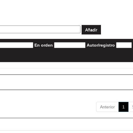
En orden
Autor/registro
Anterior
1