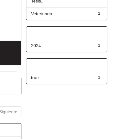
Tesis...
Veterinaria
1
Fecha de lanzamiento
2024
1
Has File(s)
true
1
Siguiente