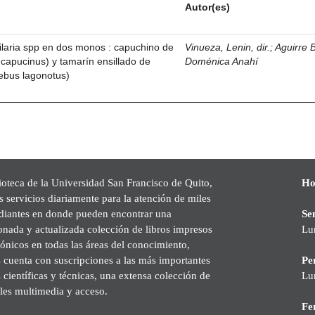
Autor(es)
ilaria spp en dos monos : capuchino de
Vinueza, Lenin, dir.
;
Aguirre B
capucinus) y tamarín ensillado de
Doménica Anahí
ebus lagonotus)
ioteca de la Universidad San Francisco de Quito,
Ho
s servicios diariamente para la atención de miles
udiantes en donde pueden encontrar una
Se
onada y actualizada colección de libros impresos
Lu
rónicos en todas las áreas del conocimiento,
cuenta con suscripciones a las más importantes
Pe
s científicas y técnicas, una extensa colección de
Lu
les multimedia y acceso.
Fer