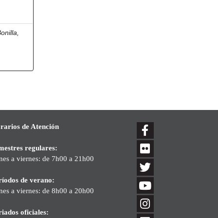
onilla,
rarios de Atención
mestres regulares:
nes a viernes: de 7h00 a 21h00
ríodos de verano:
nes a viernes: de 8h00 a 20h00
iados oficiales: