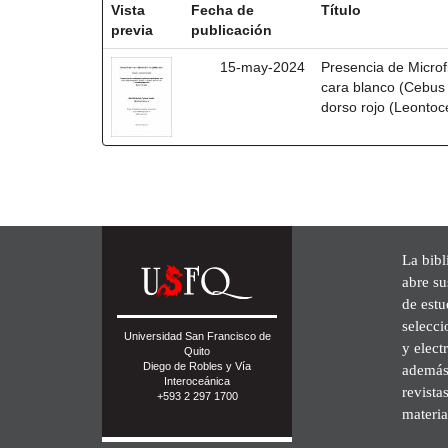
Vista
Fecha de
Título
previa
publicación
15-may-2024
Presencia de Microf
cara blanco (Cebus 
dorso rojo (Leontoc
La bibl
abre su
de est
selecci
Universidad San Francisco de
y elect
Quito
Diego de Robles y Vía
además 
Interoceánica
revista
+593 2 297 1700
materia