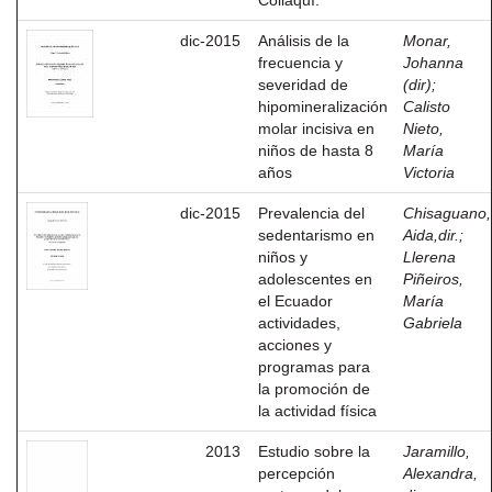
Collaquí.
dic-2015
Análisis de la
Monar,
frecuencia y
Johanna
severidad de
(dir)
;
hipomineralización
Calisto
molar incisiva en
Nieto,
niños de hasta 8
María
años
Victoria
dic-2015
Prevalencia del
Chisaguano,
sedentarismo en
Aida,dir.
;
niños y
Llerena
adolescentes en
Piñeiros,
el Ecuador
María
actividades,
Gabriela
acciones y
programas para
la promoción de
la actividad física
2013
Estudio sobre la
Jaramillo,
percepción
Alexandra,