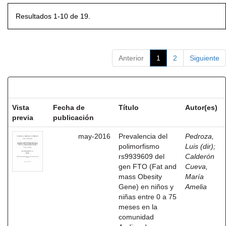
Resultados 1-10 de 19.
Anterior
1
2
Siguiente
Resultados por ítem:
Vista
Fecha de
Título
Autor(es)
previa
publicación
may-2016
Prevalencia del
Pedroza,
polimorfismo
Luis (dir)
;
rs9939609 del
Calderón
gen FTO (Fat and
Cueva,
mass Obesity
María
Gene) en niños y
Amelia
niñas entre 0 a 75
meses en la
comunidad