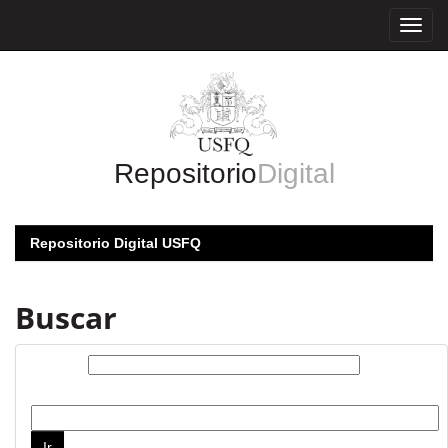
Skip
navigation
Repositorio
Digital
Repositorio Digital USFQ
Buscar
Buscar:
por