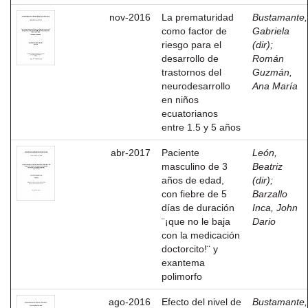
nov-2016
La prematuridad
Bustamante,
como factor de
Gabriela
riesgo para el
(dir)
;
desarrollo de
Román
trastornos del
Guzmán,
neurodesarrollo
Ana María
en niños
ecuatorianos
entre 1.5 y 5 años
abr-2017
Paciente
León,
masculino de 3
Beatriz
años de edad,
(dir)
;
con fiebre de 5
Barzallo
días de duración
Inca, John
¨¡que no le baja
Dario
con la medicación
doctorcito!¨ y
exantema
polimorfo
ago-2016
Efecto del nivel de
Bustamante,