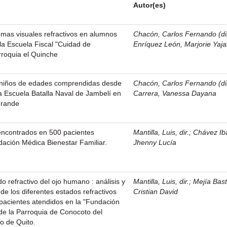
Autor(es)
emas visuales refractivos en alumnos
Chacón, Carlos Fernando (di
la Escuela Fiscal "Cuidad de
Enríquez León, Marjorie Yaja
rroquia el Quinche
a niños de edades comprendidas desde
Chacón, Carlos Fernando (di
la Escuela Batalla Naval de Jambelí en
Carrera, Vanessa Dayana
Grande
 encontrados en 500 pacientes
Mantilla, Luis, dir.
;
Chávez Ib
ndación Médica Bienestar Familiar.
Jhenny Lucía
o refractivo del ojo humano : análisis y
Mantilla, Luis, dir.
;
Mejía Bast
de los diferentes estados refractivos
Cristian David
pacientes atendidos en la "Fundación
 de la Parroquia de Conocoto del
no de Quito.