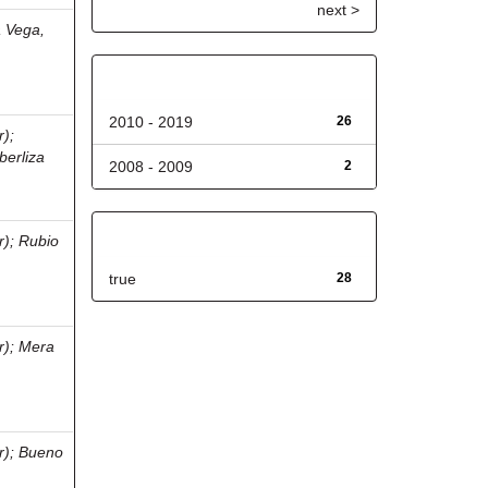
next >
a Vega,
Fecha de lanzamiento
2010 - 2019
26
r)
;
berliza
2008 - 2009
2
Has File(s)
r)
;
Rubio
true
28
r)
;
Mera
r)
;
Bueno