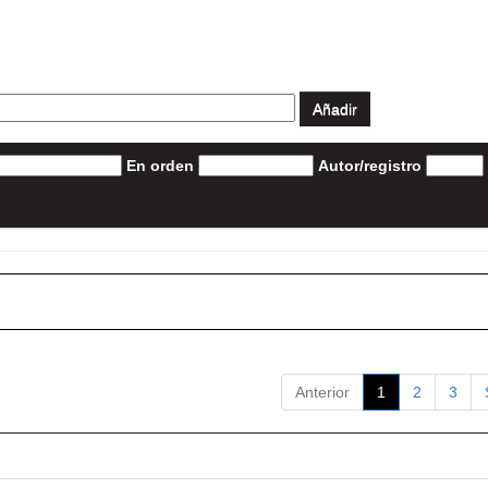
En orden
Autor/registro
Anterior
1
2
3