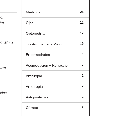
Título
Medicina
28
r)
;
ira
Ojos
12
Optometría
12
r)
;
Mera
Trastornos de la Visión
10
Enfermedades
4
Acomodación y Refracción
2
arra,
Ambliopía
2
Ametropía
2
idas,
Astigmatismo
2
Córnea
2