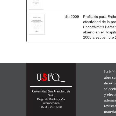
dic-2009
Profilaxis para Endo
efectividad de la pro
Endoftalmitis Bacte
abierto en el Hospi
2005 a septiembre
La bibl
abre su
de est
selecci
Universidad San Francisco de
y elect
Quito
Diego de Robles y Vía
además 
Interoceánica
revista
+593 2 297 1700
materia