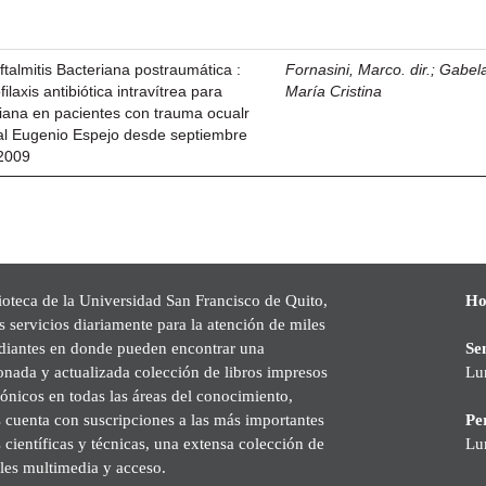
ftalmitis Bacteriana postraumática :
Fornasini, Marco. dir.
;
Gabel
filaxis antibiótica intravítrea para
María Cristina
riana en pacientes con trauma ocualr
tal Eugenio Espejo desde septiembre
 2009
ioteca de la Universidad San Francisco de Quito,
Ho
s servicios diariamente para la atención de miles
udiantes en donde pueden encontrar una
Se
onada y actualizada colección de libros impresos
Lu
rónicos en todas las áreas del conocimiento,
cuenta con suscripciones a las más importantes
Pe
s científicas y técnicas, una extensa colección de
Lu
les multimedia y acceso.