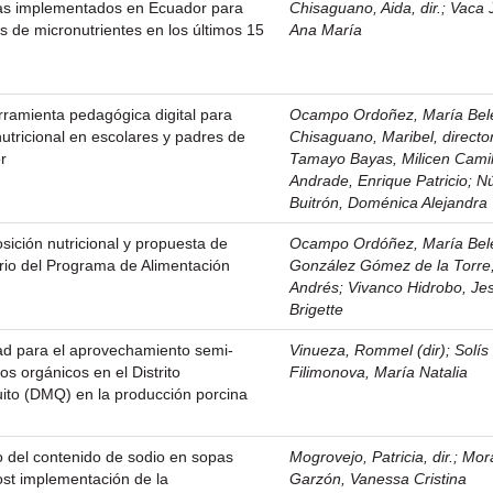
mas implementados en Ecuador para
Chisaguano, Aida, dir.
;
Vaca 
ias de micronutrientes en los últimos 15
Ana María
ramienta pedagógica digital para
Ocampo Ordoñez, María Belén
nutricional en escolares y padres de
Chisaguano, Maribel, directo
r
Tamayo Bayas, Milicen Cami
Andrade, Enrique Patricio
;
N
Buitrón, Doménica Alejandra
sición nutricional y propuesta de
Ocampo Ordóñez, María Belén
erio del Programa de Alimentación
González Gómez de la Torre,
Andrés
;
Vivanco Hidrobo, Je
Brigette
idad para el aprovechamiento semi-
Vinueza, Rommel (dir)
;
Solís
os orgánicos en el Distrito
Filimonova, María Natalia
ito (DMQ) en la producción porcina
o del contenido de sodio en sopas
Mogrovejo, Patricia, dir.
;
Mor
st implementación de la
Garzón, Vanessa Cristina