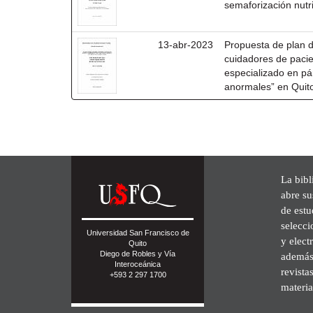
semaforización nutr
13-abr-2023
Propuesta de plan d
cuidadores de pacie
especializado en pá
anormales” en Quit
La bibl
abre su
de est
selecci
Universidad San Francisco de
y elect
Quito
Diego de Robles y Vía
además 
Interoceánica
revista
+593 2 297 1700
materia