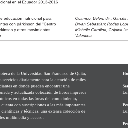
icional en el Ecuador 2013-2016
e educación nutricional para
Ocampo, Belén, dir.
;
Garcés 
ntes con párkinson del “Centro
Bryan Sebastián
;
Rodas Lóp
rkinson y otros movimientos
Michelle Carolina
;
Grijalva Iz
o
Valentina
ioteca de la Universidad San Francisco de Quito,
Ho
s servicios diariamente para la atención de miles
udiantes en donde pueden encontrar una
Se
onada y actualizada colección de libros impresos
Lu
rónicos en todas las áreas del conocimiento,
cuenta con suscripciones a las más importantes
Pe
s científicas y técnicas, una extensa colección de
Lu
les multimedia y acceso.
Fer