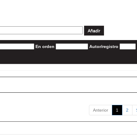
En orden
Autor/registro
Anterior
1
2