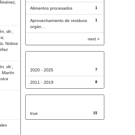
Jiménez,
Alimentos procesados
1
Aprovechamiento de residuos
1
orgán...
, dir.
;
ra
;
next >
la
;
Noboa
úñez
Fecha de lanzamiento
, dir.
;
2020 - 2025
7
 Martín
ssica
2011 - 2019
8
Has File(s)
true
15
ales