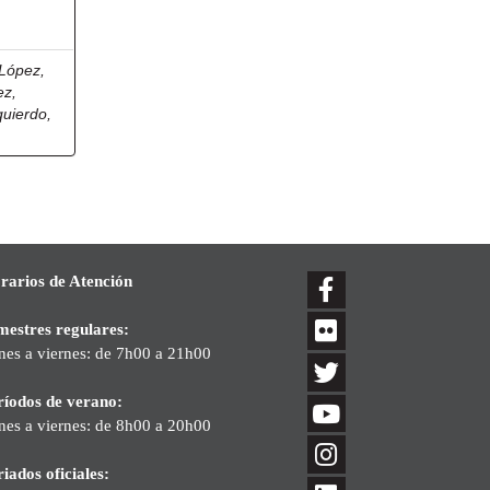
López,
ez,
quierdo,
rarios de Atención
mestres regulares:
nes a viernes: de 7h00 a 21h00
ríodos de verano:
nes a viernes: de 8h00 a 20h00
iados oficiales: