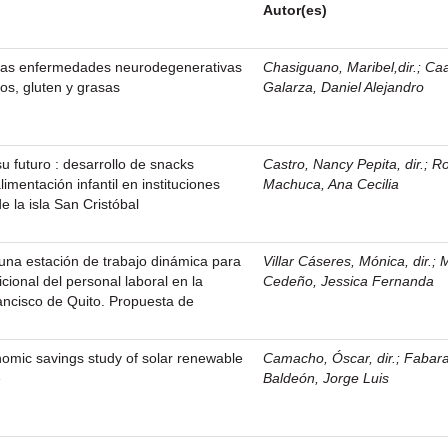
Autor(es)
 las enfermedades neurodegenerativas
Chasiguano, Maribel,dir.
;
Ca
tos, gluten y grasas
Galarza, Daniel Alejandro
u futuro : desarrollo de snacks
Castro, Nancy Pepita, dir.
;
Ro
limentación infantil en instituciones
Machuca, Ana Cecilia
e la isla San Cristóbal
una estación de trabajo dinámica para
Villar Cáseres, Mónica, dir.
;
ricional del personal laboral en la
Cedeño, Jessica Fernanda
ancisco de Quito. Propuesta de
omic savings study of solar renewable
Camacho, Óscar, dir.
;
Fabar
e
Baldeón, Jorge Luis