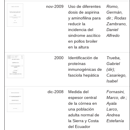
nov-2009
Uso de diferentes
Romo,
dosis de aspirina
Germán,
y aminofilina para
dir.
;
Rodas
reducir la
Zambrano,
incidencia del
Daniel
sindrome ascítico
Alfredo
en pollos broiler
en la altura
2000
Identificación de
Trueba,
proteínas
Gabriel
inmunogénicas de
(dir)
;
fasciola hepática
Casariego,
Isabel
dic-2008
Medida del
Fornasini,
espesor central
Marco, dir.
;
de la córnea en
Ayala
una población
Larco,
adulta normal de
Andrea
la Sierra y Costa
Estefanía
del Ecuador