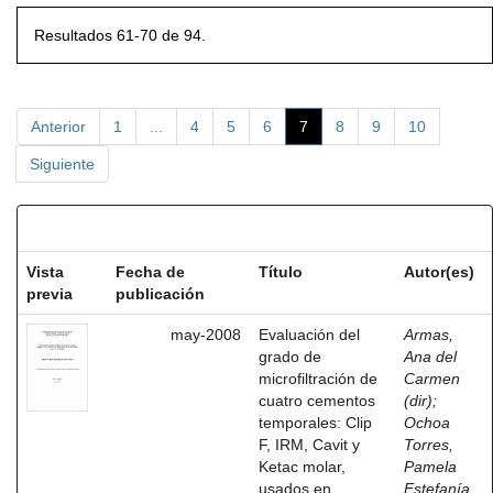
Resultados 61-70 de 94.
Anterior
1
...
4
5
6
7
8
9
10
Siguiente
Resultados por ítem:
Vista
Fecha de
Título
Autor(es)
previa
publicación
may-2008
Evaluación del
Armas,
grado de
Ana del
microfiltración de
Carmen
cuatro cementos
(dir)
;
temporales: Clip
Ochoa
F, IRM, Cavit y
Torres,
Ketac molar,
Pamela
usados en
Estefanía