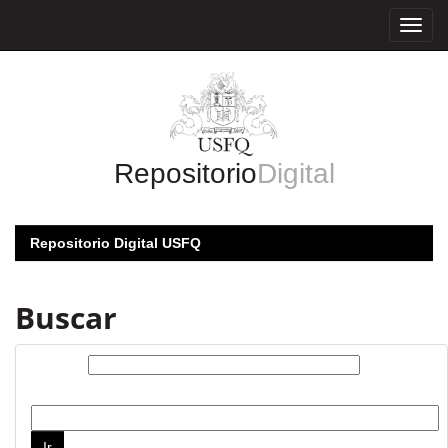
Skip
navigation
Repositorio
Digital
Repositorio Digital USFQ
Buscar
Buscar:
por