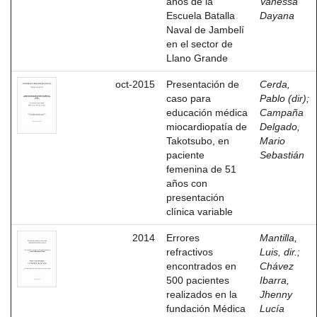
años de la
Vanessa
Escuela Batalla
Dayana
Naval de Jambelí
en el sector de
Llano Grande
oct-2015
Presentación de
Cerda,
caso para
Pablo (dir)
;
educación médica
Campaña
miocardiopatía de
Delgado,
Takotsubo, en
Mario
paciente
Sebastián
femenina de 51
años con
presentación
clínica variable
2014
Errores
Mantilla,
refractivos
Luis, dir.
;
encontrados en
Chávez
500 pacientes
Ibarra,
realizados en la
Jhenny
fundación Médica
Lucía