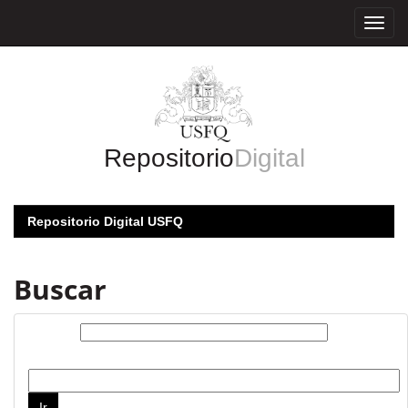
Skip
navigation
Repositorio
Digital
Repositorio Digital USFQ
Buscar
Buscar:
por