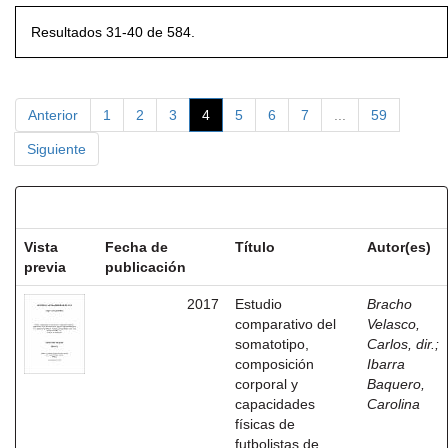
Resultados 31-40 de 584.
Anterior
1
2
3
4
5
6
7
...
59
Siguiente
Resultados por ítem:
Vista
Fecha de
Título
Autor(es)
previa
publicación
2017
Estudio
Bracho
comparativo del
Velasco,
somatotipo,
Carlos, dir.
;
composición
Ibarra
corporal y
Baquero,
capacidades
Carolina
físicas de
futbolistas de