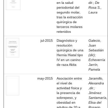
en la salud
dir.
;
De
periodontal del
Rosa S.,
segundo molar,
Laura
tras la extracción
quirúrgica de
terceros molares
retenidos
jul-2015
Diagnóstico y
Galecio,
resolución
Juan
quirúrgica de una
Sebastián
Hernia Hiatal tipo
(dir)
;
IV en un canino
Echeverría
de raza Akita
Jarrín,
Pamela
may-2015
Asociación entre
Jaramillo,
el nivel de
Alexandra
actividad física y
,dir.
;
la presencia de
Jiménez
sobrepeso, y
Santamaría,
obesidad en
Elisa del
adultos de 20 a
Rosario