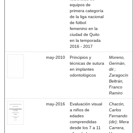
equipos de
primera categoría
de la liga nacional
de fútbol
femenino en la
ciudad de Quito
en la temporada
2016 - 2017
may-2010
Principios y
Moreno,
técnicas de sutura
Germán,
en implantes
dir.
;
odontológicos
Zaragocín
Beltrán,
Franco
Ramiro
may-2016
Evaluación visual
Chacón,
a niños de
Carlos
edades
Fernando
comprendidas
(dir)
;
Mera
desde los 7 a 11
Carrera,