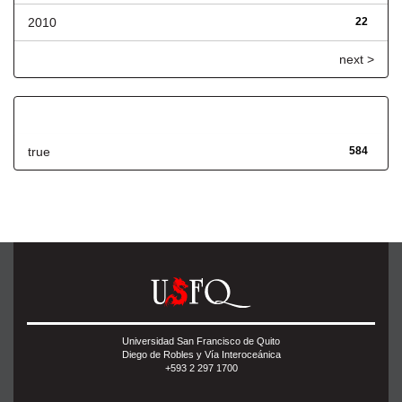
2010
22
next >
Has File(s)
true
584
Universidad San Francisco de Quito
Diego de Robles y Vía Interoceánica
+593 2 297 1700