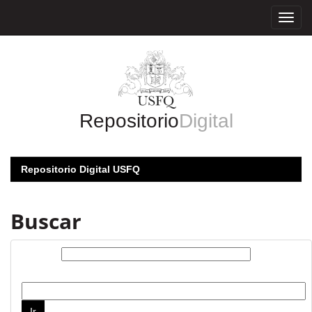
Skip
navigation
Repositorio
Digital
Repositorio Digital USFQ
Buscar
Buscar:
por