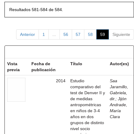
Resultados 581-584 de 584.
Anterior
1
...
56
57
58
59
Siguiente
Resultados por ítem:
Vista
Fecha de
Título
Autor(es)
previa
publicación
2014
Estudio
Saa
comparativo del
Jaramillo,
test de Denver II y
Gabriela,
de medidas
dir.
;
Jijón
antropométricas
Andrade,
en niños de 3-4
María
años en dos
Clara
grupos de distinto
nivel socio