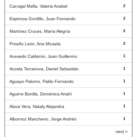
Carvajal Mafla, Valeria Anabel
2
Espinosa Gordillo, Juan Fernando
2
Martínez Cruces, María Alegría
2
Proaño León, Ana Micaela
2
Acevedo Calderón, Juan Guillermo
1
Acosta Terranova, Daniel Sebastián
1
Aguayo Palomo, Pablo Fernando
1
Aguirre Bonilla, Doménica Anahí
1
Alava Vera, Nataly Alejandra
1
Albornoz Mancheno, Jorge Andrés
1
next >