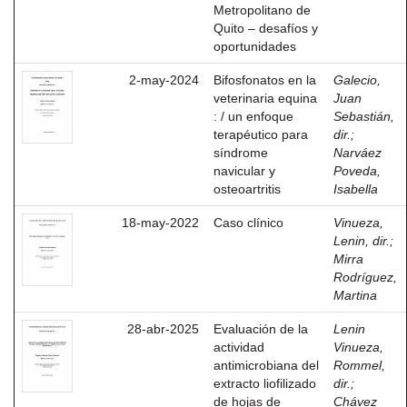
Metropolitano de
Quito – desafíos y
oportunidades
2-may-2024
Bifosfonatos en la
Galecio,
veterinaria equina
Juan
: / un enfoque
Sebastián,
terapéutico para
dir.
;
síndrome
Narváez
navicular y
Poveda,
osteoartritis
Isabella
18-may-2022
Caso clínico
Vinueza,
Lenin, dir.
;
Mirra
Rodríguez,
Martina
28-abr-2025
Evaluación de la
Lenin
actividad
Vinueza,
antimicrobiana del
Rommel,
extracto liofilizado
dir.
;
de hojas de
Chávez