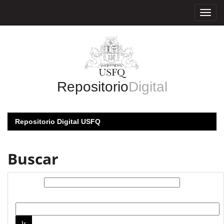
Skip
navigation
Repositorio
Digital
Repositorio Digital USFQ
Buscar
Buscar:
por