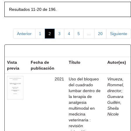
Resultados 11-20 de 196.
Anterior
1
2
3
4
5
...
20
Siguiente
Resultados por ítem:
Vista
Fecha de
Título
Autor(es)
previa
publicación
2021
Uso del bloqueo
Vinueza,
del cuadrado
Rommel,
lumbar dentro de
director
;
la terapia de
Guevara
analgesia
Guillén,
multimodal en
Sheila
medicina
Nicole
veterinaria :
revisión