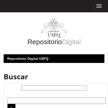
Skip
navigation
Repositorio
Digital
Repositorio Digital USFQ
Buscar
Buscar:
por