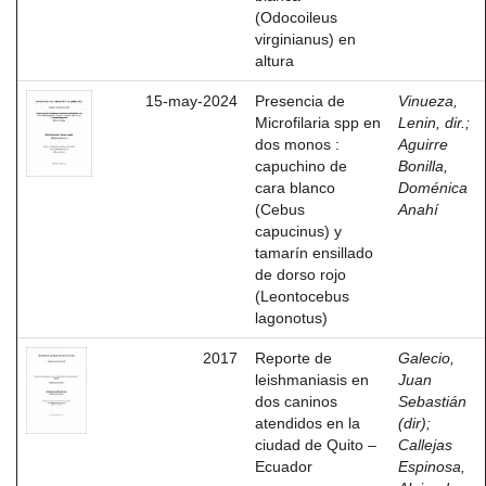
(Odocoileus
virginianus) en
altura
15-may-2024
Presencia de
Vinueza,
Microfilaria spp en
Lenin, dir.
;
dos monos :
Aguirre
capuchino de
Bonilla,
cara blanco
Doménica
(Cebus
Anahí
capucinus) y
tamarín ensillado
de dorso rojo
(Leontocebus
lagonotus)
2017
Reporte de
Galecio,
leishmaniasis en
Juan
dos caninos
Sebastián
atendidos en la
(dir)
;
ciudad de Quito –
Callejas
Ecuador
Espinosa,