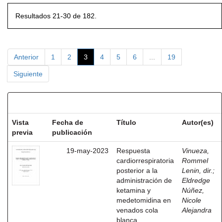
Resultados 21-30 de 182.
Anterior
1
2
3
4
5
6
...
19
Siguiente
Resultados por ítem:
Vista
Fecha de
Título
Autor(es)
previa
publicación
19-may-2023
Respuesta
Vinueza,
cardiorrespiratoria
Rommel
posterior a la
Lenin, dir.
;
administración de
Eldredge
ketamina y
Núñez,
medetomidina en
Nicole
venados cola
Alejandra
blanca