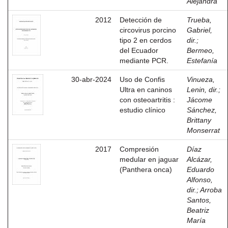
Alejandra
2012
Detección de
Trueba,
circovirus porcino
Gabriel,
tipo 2 en cerdos
dir.
;
del Ecuador
Bermeo,
mediante PCR.
Estefanía
30-abr-2024
Uso de Confis
Vinueza,
Ultra en caninos
Lenin, dir.
;
con osteoartritis :
Jácome
estudio clínico
Sánchez,
Brittany
Monserrat
2017
Compresión
Díaz
medular en jaguar
Alcázar,
(Panthera onca)
Eduardo
Alfonso,
dir.
;
Arroba
Santos,
Beatriz
María