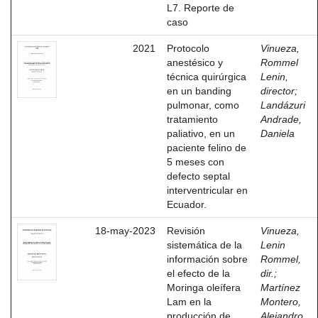
L7. Reporte de
caso
2021
Protocolo
Vinueza,
anestésico y
Rommel
técnica quirúrgica
Lenin,
en un banding
director
;
pulmonar, como
Landázuri
tratamiento
Andrade,
paliativo, en un
Daniela
paciente felino de
5 meses con
defecto septal
interventricular en
Ecuador.
18-may-2023
Revisión
Vinueza,
sistemática de la
Lenin
información sobre
Rommel,
el efecto de la
dir.
;
Moringa oleífera
Martínez
Lam en la
Montero,
producción de
Alejandro