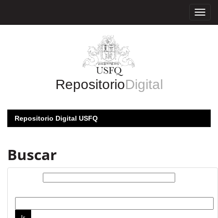
Skip
navigation
Repositorio
Digital
Repositorio Digital USFQ
Buscar
Buscar:
por