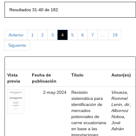
Resultados 31-40 de 182.
Anterior
1
2
3
4
5
6
7
...
19
Siguiente
Resultados por ítem:
Vista
Fecha de
Título
Autor(es)
previa
publicación
2-may-2024
Revisión
Vinueza,
sistemática para
Rommel
identificación de
Lenin, dir.
;
mercados
Albornoz
potenciales de
Noboa,
carne ecuatoriana
José
en base a las
Adrián
importaciones