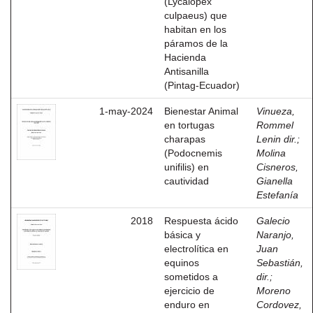
(Lycalopex
culpaeus) que
habitan en los
páramos de la
Hacienda
Antisanilla
(Pintag-Ecuador)
1-may-2024
Bienestar Animal
Vinueza,
en tortugas
Rommel
charapas
Lenin dir.
;
(Podocnemis
Molina
unifilis) en
Cisneros,
cautividad
Gianella
Estefanía
2018
Respuesta ácido
Galecio
básica y
Naranjo,
electrolítica en
Juan
equinos
Sebastián,
sometidos a
dir.
;
ejercicio de
Moreno
enduro en
Cordovez,