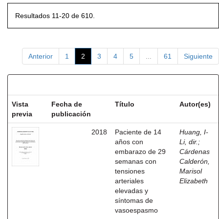
Resultados 11-20 de 610.
Anterior
1
2
3
4
5
...
61
Siguiente
Resultados por ítem:
Vista
Fecha de
Título
Autor(es)
previa
publicación
2018
Paciente de 14
Huang, I-
años con
Li, dir.
;
embarazo de 29
Cárdenas
semanas con
Calderón,
tensiones
Marisol
arteriales
Elizabeth
elevadas y
síntomas de
vasoespasmo