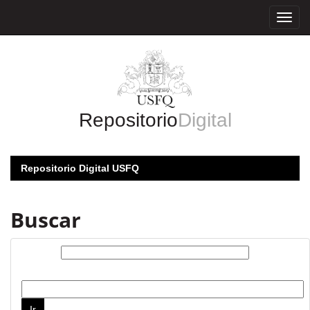
Skip
navigation
Repositorio
Digital
Repositorio Digital USFQ
Buscar
Buscar:
por