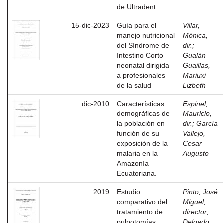
de Ultradent
15-dic-2023
Guía para el
Villar,
manejo nutricional
Mónica,
del Síndrome de
dir.
;
Intestino Corto
Gualán
neonatal dirigida
Guaillas,
a profesionales
Mariuxi
de la salud
Lizbeth
dic-2010
Características
Espinel,
demográficas de
Mauricio,
la población en
dir.
;
García
función de su
Vallejo,
exposición de la
Cesar
malaria en la
Augusto
Amazonía
Ecuatoriana.
2019
Estudio
Pinto, José
comparativo del
Miguel,
tratamiento de
director
;
pulpotomías
Delgado