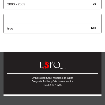
2000 - 2009
79
Has File(s)
true
610
Universidad San Francisco de Quito
Diego de Robles y Vía Interoceánica
+593 2 297 1700