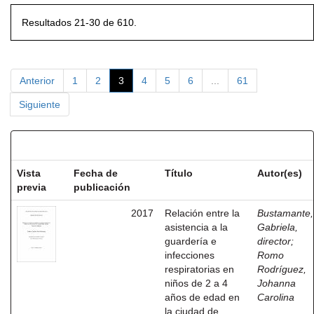
Resultados 21-30 de 610.
Anterior
1
2
3
4
5
6
...
61
Siguiente
Resultados por ítem:
Vista
Fecha de
Título
Autor(es)
previa
publicación
2017
Relación entre la
Bustamante,
asistencia a la
Gabriela,
guardería e
director
;
infecciones
Romo
respiratorias en
Rodríguez,
niños de 2 a 4
Johanna
años de edad en
Carolina
la ciudad de