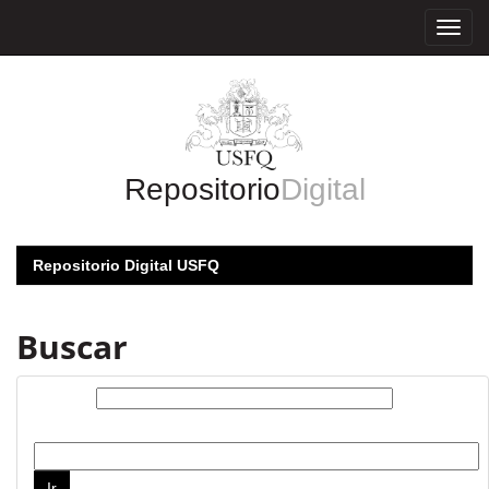
Skip
navigation
Repositorio
Digital
Repositorio Digital USFQ
Buscar
Buscar:
por