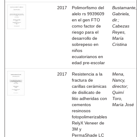
2017
Polimorfismo del
Bustamante,
alelo rs 9939609
Gabriela,
en el gen FTO
dir.
;
como factor de
Cabezas
riesgo para el
Reyes,
desarrollo de
María
sobrepeso en
Cristina
niños
ecuatorianos en
edad pre-escolar
2017
Resistencia a la
Mena,
fractura de
Nancy,
carillas cerámicas
director
;
de disilicato de
Quimí
litio adheridas con
Toro,
cementos
María José
resinosos
fotopolimerizables
RelyX Veneer de
3M y
PermaShade LC