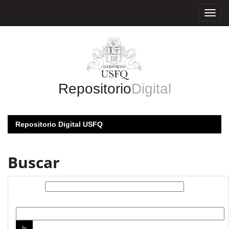
Skip
navigation
Repositorio
Digital
Repositorio Digital USFQ
Buscar
Buscar:
por