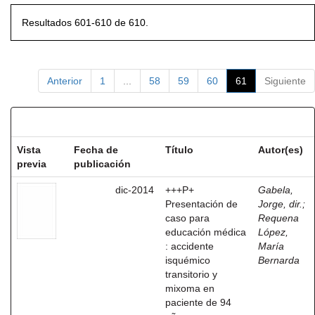
Resultados 601-610 de 610.
Anterior
1
...
58
59
60
61
Siguiente
Resultados por ítem:
Vista
Fecha de
Título
Autor(es)
previa
publicación
dic-2014
+++P+
Gabela,
Presentación de
Jorge, dir.
;
caso para
Requena
educación médica
López,
: accidente
María
isquémico
Bernarda
transitorio y
mixoma en
paciente de 94