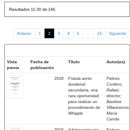
Resultados 11-20 de 146.
Anterior
1
2
3
4
5
...
15
Siguiente
Resultados por ítem:
Vista
Fecha de
Título
Autor(es)
previa
publicación
2018
Fístula aorto-
Febres
duodenal
Cordero,
secundaria, una
Rafael,
rara oportunidad
director
;
para realizar un
Bautista
procedimiento de
Villavicencio,
Whipple
María
Camila
2019
Adolescente con
Febres