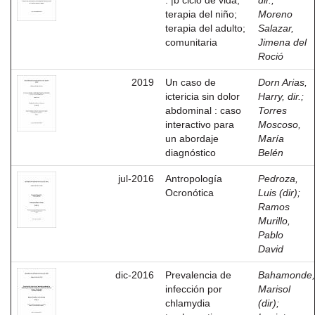
: |b ciclo de vida;
dir.
;
terapia del niño;
Moreno
terapia del adulto;
Salazar,
comunitaria
Jimena del
Roció
2019
Un caso de
Dorn Arias,
ictericia sin dolor
Harry, dir.
;
abdominal : caso
Torres
interactivo para
Moscoso,
un abordaje
María
diagnóstico
Belén
jul-2016
Antropología
Pedroza,
Ocronótica
Luis (dir)
;
Ramos
Murillo,
Pablo
David
dic-2016
Prevalencia de
Bahamonde,
infección por
Marisol
chlamydia
(dir)
;