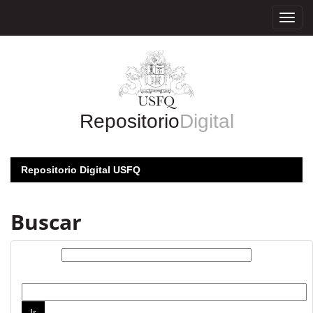
Skip
navigation
Repositorio
Digital
Repositorio Digital USFQ
Buscar
Buscar:
por