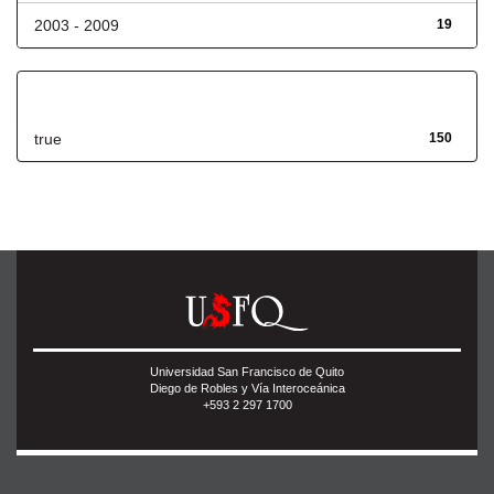
2003 - 2009
19
Has File(s)
true
150
Universidad San Francisco de Quito
Diego de Robles y Vía Interoceánica
+593 2 297 1700