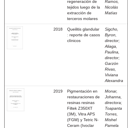
regeneración de
Ramos,
tejidos luego de la
Nicolás
extracción de
Matías
terceros molares
2018
Queilitis glandular
Sigcho,
: reporte de casos
Byron,
clínicos
director
;
Aliaga,
Paulina,
director
;
Garzón
Rivas,
Viviana
Alexandra
2019
Pigmentación en
Monar,
restauraciones de
Johanna,
resinas resinas
directora
;
Filtek Z350XT
Toapanta
(3M), Vitra APS
Torres,
(FGM) y Tetric N-
Mishel
Ceram (Ivoclar
Pamela