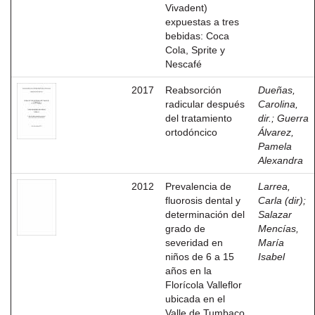
Vivadent)
expuestas a tres
bebidas: Coca
Cola, Sprite y
Nescafé
2017
Reabsorción
Dueñas,
radicular después
Carolina,
del tratamiento
dir.
;
Guerra
ortodóncico
Álvarez,
Pamela
Alexandra
2012
Prevalencia de
Larrea,
fluorosis dental y
Carla (dir)
;
determinación del
Salazar
grado de
Mencías,
severidad en
María
niños de 6 a 15
Isabel
años en la
Florícola Valleflor
ubicada en el
Valle de Tumbaco