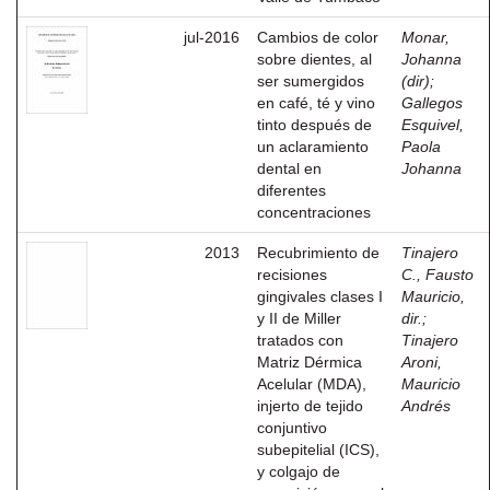
jul-2016
Cambios de color
Monar,
sobre dientes, al
Johanna
ser sumergidos
(dir)
;
en café, té y vino
Gallegos
tinto después de
Esquivel,
un aclaramiento
Paola
dental en
Johanna
diferentes
concentraciones
2013
Recubrimiento de
Tinajero
recisiones
C., Fausto
gingivales clases I
Mauricio,
y II de Miller
dir.
;
tratados con
Tinajero
Matriz Dérmica
Aroni,
Acelular (MDA),
Mauricio
injerto de tejido
Andrés
conjuntivo
subepitelial (ICS),
y colgajo de