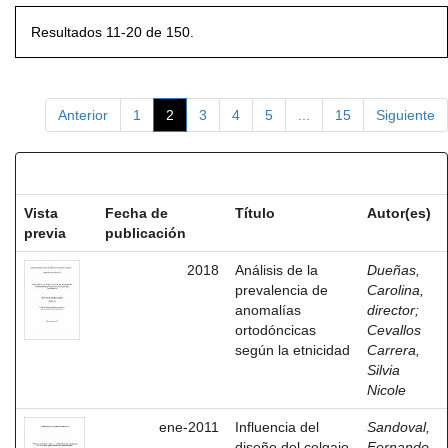
Resultados 11-20 de 150.
Anterior
1
2
3
4
5
...
15
Siguiente
Resultados por ítem:
Vista
Fecha de
Título
Autor(es)
previa
publicación
2018
Análisis de la
Dueñas,
prevalencia de
Carolina,
anomalías
director
;
ortodóncicas
Cevallos
según la etnicidad
Carrera,
Silvia
Nicole
ene-2011
Influencia del
Sandoval,
diseño del colgajo
Fernando,