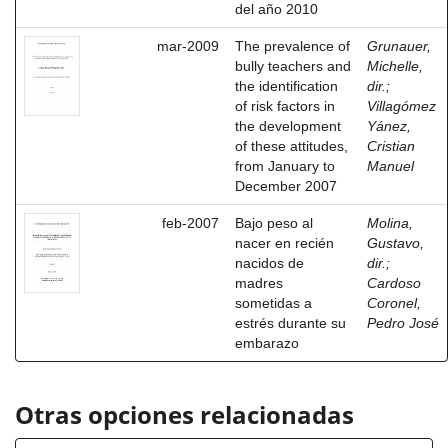
del año 2010
mar-2009
The prevalence of
Grunauer,
bully teachers and
Michelle,
the identification
dir.
;
of risk factors in
Villagómez
the development
Yánez,
of these attitudes,
Cristian
from January to
Manuel
December 2007
feb-2007
Bajo peso al
Molina,
nacer en recién
Gustavo,
nacidos de
dir.
;
madres
Cardoso
sometidas a
Coronel,
estrés durante su
Pedro José
embarazo
Otras opciones relacionadas