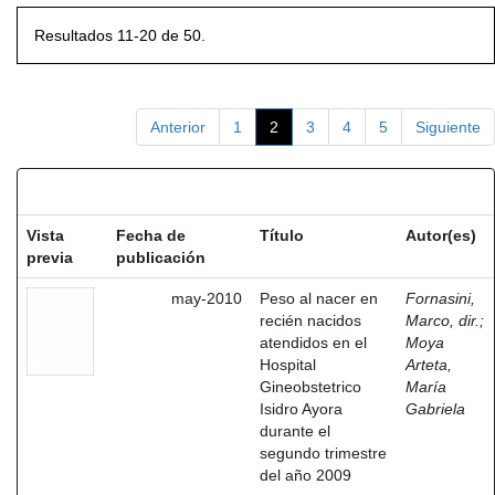
Resultados 11-20 de 50.
Anterior
1
2
3
4
5
Siguiente
Resultados por ítem:
Vista
Fecha de
Título
Autor(es)
previa
publicación
may-2010
Peso al nacer en
Fornasini,
recién nacidos
Marco, dir.
;
atendidos en el
Moya
Hospital
Arteta,
Gineobstetrico
María
Isidro Ayora
Gabriela
durante el
segundo trimestre
del año 2009