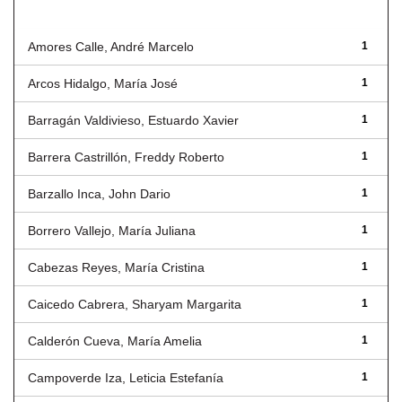
Autor
Amores Calle, André Marcelo
1
Arcos Hidalgo, María José
1
Barragán Valdivieso, Estuardo Xavier
1
Barrera Castrillón, Freddy Roberto
1
Barzallo Inca, John Dario
1
Borrero Vallejo, María Juliana
1
Cabezas Reyes, María Cristina
1
Caicedo Cabrera, Sharyam Margarita
1
Calderón Cueva, María Amelia
1
Campoverde Iza, Leticia Estefanía
1