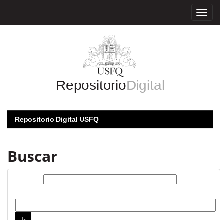
Skip
navigation
Repositorio
Digital
Repositorio Digital USFQ
Buscar
Buscar:
por