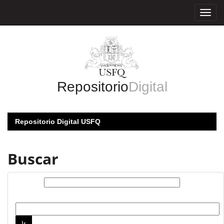
Skip
navigation
Repositorio
Digital
Repositorio Digital USFQ
Buscar
Buscar:
por