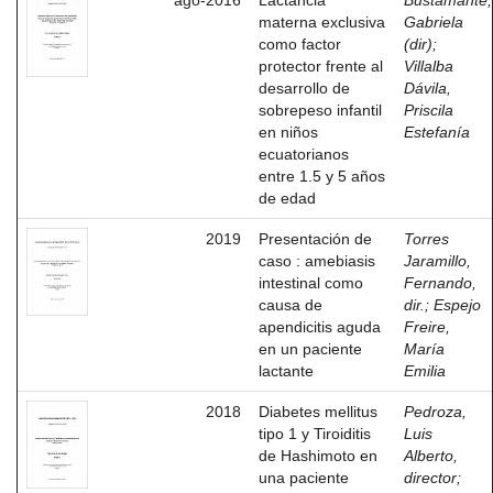
ago-2016
Lactancia
Bustamante,
materna exclusiva
Gabriela
como factor
(dir)
;
protector frente al
Villalba
desarrollo de
Dávila,
sobrepeso infantil
Priscila
en niños
Estefanía
ecuatorianos
entre 1.5 y 5 años
de edad
2019
Presentación de
Torres
caso : amebiasis
Jaramillo,
intestinal como
Fernando,
causa de
dir.
;
Espejo
apendicitis aguda
Freire,
en un paciente
María
lactante
Emilia
2018
Diabetes mellitus
Pedroza,
tipo 1 y Tiroiditis
Luis
de Hashimoto en
Alberto,
una paciente
director
;