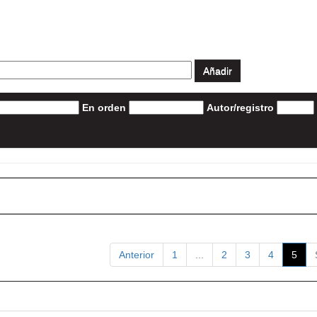
En orden
Autor/registro
Anterior
1
...
2
3
4
5