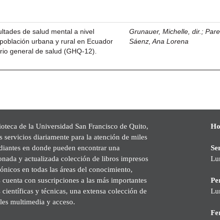
ultades de salud mental a nivel
Grunauer, Michelle, dir.
;
Par
población urbana y rural en Ecuador
Sáenz, Ana Lorena
rio general de salud (GHQ-12).
ioteca de la Universidad San Francisco de Quito,
Ho
s servicios diariamente para la atención de miles
udiantes en donde pueden encontrar una
Se
onada y actualizada colección de libros impresos
Lu
rónicos en todas las áreas del conocimiento,
cuenta con suscripciones a las más importantes
Pe
s científicas y técnicas, una extensa colección de
Lu
les multimedia y acceso.
Fer