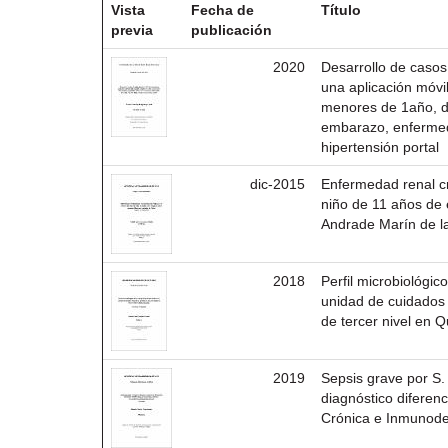
Vista
Fecha de
Título
previa
publicación
2020
Desarrollo de caso
una aplicación móv
menores de 1año, d
embarazo, enfermeda
hipertensión portal
dic-2015
Enfermedad renal c
niño de 11 años de 
Andrade Marín de la
2018
Perfil microbiológic
unidad de cuidados 
de tercer nivel en Q
2019
Sepsis grave por S.
diagnóstico difere
Crónica e Inmunode