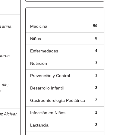
Título
Tarina
Medicina
50
Niños
8
Enfermedades
4
ores
Nutrición
3
Prevención y Control
3
dir.
;
Desarrollo Infantil
2
a
Gastroenterología Pediátrica
2
Infección en Niños
2
z Alcívar,
Lactancia
2