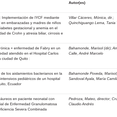
Autor(es)
s: Implementación de IYCF mediante
Villar Cáceres, Mónica, dir.
;
il en embarazadas y madres de niños
Quinchiguango Lema, Tania 
iabetes gestacional y anemia en el
d de Crohn y atresia biliar, cirrosis e
rónica + enfermedad de Fabry en un
Bahamonde, Marisol (dir)
;
Am
edad atendido en el Hospital Carlos
Calle, André Marcelo
 ciudad de Quito :
o de los aislamientos bacterianos en la
Bahamonde Poveda, Marisol, 
intensivos pediátricos de un hospital
Sandoval Ayala, María Camil
uito, Ecuador
 áureos en paciente neonatal con
Pedroza, Mateo, director
;
Cru
ncial de Enfermedad Granulomatosa
Claudio Andrés
ficiencia Severa Combinada