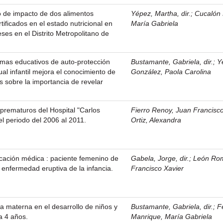
o de impacto de dos alimentos
Yépez, Martha, dir.
;
Cucalón
ificados en el estado nutricional en
María Gabriela
ses en el Distrito Metropolitano de
mas educativos de auto-protección
Bustamante, Gabriela, dir.
;
Y
al infantil mejora el conocimiento de
González, Paola Carolina
s sobre la importancia de revelar
prematuros del Hospital "Carlos
Fierro Renoy, Juan Francisc
l periodo del 2006 al 2011.
Ortiz, Alexandra
cación médica : paciente femenino de
Gabela, Jorge, dir.
;
León Ro
enfermedad eruptiva de la infancia.
Francisco Xavier
ia materna en el desarrollo de niños y
Bustamante, Gabriela, dir.
;
F
a 4 años.
Manrique, María Gabriela