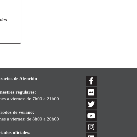
edes
rarios de Atención
mestres regulares:
nes a viernes: de 7h00 a 21h00
ríodos de verano:
nes a viernes: de 8h00 a 20h00
iados oficiales: