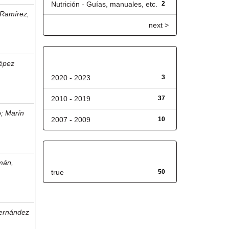
Nutrición - Guías, manuales, etc.
2
 Ramírez,
next >
Fecha de lanzamiento
épez
2020 - 2023
3
2010 - 2019
37
o
;
Marín
2007 - 2009
10
Has File(s)
mán,
true
50
ernández