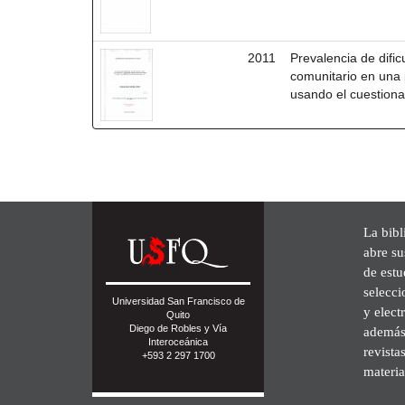
2011
Prevalencia de dific
comunitario en una 
usando el cuestiona
La bibl
abre su
de est
selecci
Universidad San Francisco de
y elect
Quito
Diego de Robles y Vía
además 
Interoceánica
revista
+593 2 297 1700
materia