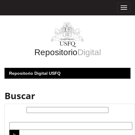
Skip
navigation
Repositorio
Digital
Repositorio Digital USFQ
Buscar
Buscar:
por