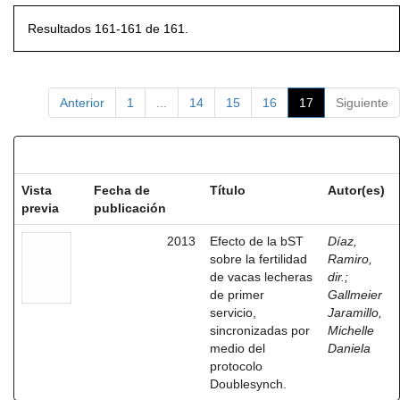
Resultados 161-161 de 161.
Anterior
1
...
14
15
16
17
Siguiente
Resultados por ítem:
Vista
Fecha de
Título
Autor(es)
previa
publicación
2013
Efecto de la bST
Díaz,
sobre la fertilidad
Ramiro,
de vacas lecheras
dir.
;
de primer
Gallmeier
servicio,
Jaramillo,
sincronizadas por
Michelle
medio del
Daniela
protocolo
Doublesynch.