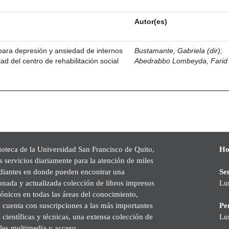
Autor(es)
para depresión y ansiedad de internos
Bustamante, Gabriela (dir)
;
tad del centro de rehabilitación social
Abedrabbo Lombeyda, Farid
ioteca de la Universidad San Francisco de Quito,
Ho
s servicios diariamente para la atención de miles
udiantes en donde pueden encontrar una
Se
onada y actualizada colección de libros impresos
Lu
rónicos en todas las áreas del conocimiento,
cuenta con suscripciones a las más importantes
Pe
s científicas y técnicas, una extensa colección de
Lu
les multimedia y acceso.