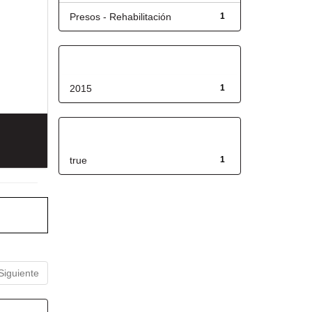
Presos - Rehabilitación
1
Fecha de lanzamiento
2015
1
Has File(s)
true
1
Siguiente