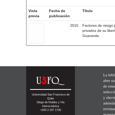
Resultados por ítem:
Vista
Fecha de
Título
previa
publicación
2015
Factores de riesgo 
privados de su liber
Guaranda
La bibl
abre su
de est
selecci
Universidad San Francisco de
y elect
Quito
Diego de Robles y Vía
además 
Interoceánica
revista
+593 2 297 1700
materia