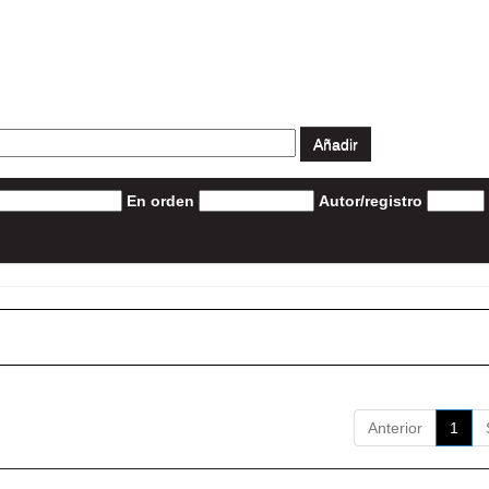
En orden
Autor/registro
Anterior
1