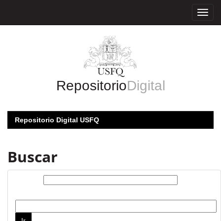
Skip
navigation
Repositorio
Digital
Repositorio Digital USFQ
Buscar
Buscar:
por