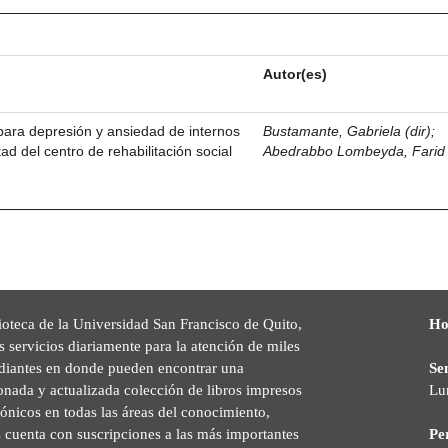
Autor(es)
para depresión y ansiedad de internos
Bustamante, Gabriela (dir)
;
tad del centro de rehabilitación social
Abedrabbo Lombeyda, Farid
ioteca de la Universidad San Francisco de Quito,
Ho
s servicios diariamente para la atención de miles
udiantes en donde pueden encontrar una
Se
onada y actualizada colección de libros impresos
Lu
rónicos en todas las áreas del conocimiento,
cuenta con suscripciones a las más importantes
Pe