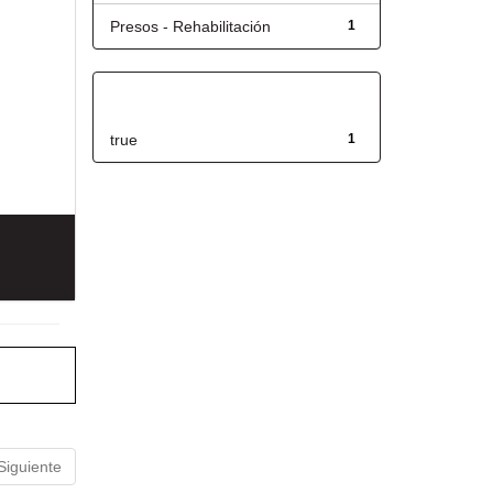
Presos - Rehabilitación
1
Has File(s)
true
1
Siguiente