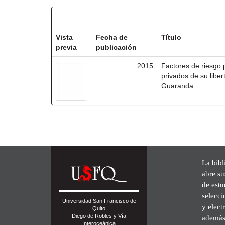
Resultados por ítem:
Vista
Fecha de
Título
previa
publicación
2015
Factores de riesgo 
privados de su liber
Guaranda
La bibl
abre su
de est
selecci
Universidad San Francisco de
y elect
Quito
Diego de Robles y Vía
además 
Interoceánica