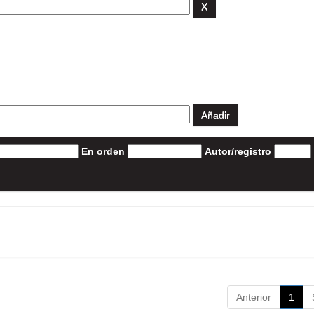
En orden
Autor/registro
Anterior
1