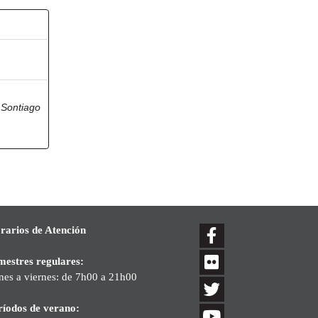
 Sontiago
rarios de Atención
mestres regulares:
nes a viernes: de 7h00 a 21h00
ríodos de verano: