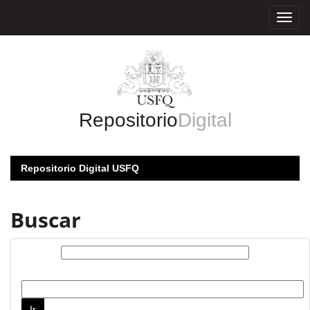
Skip
navigation
Repositorio
Digital
Repositorio Digital USFQ
Buscar
Buscar:
por