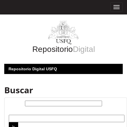
Skip
navigation
Repositorio
Digital
Repositorio Digital USFQ
Buscar
Buscar:
por