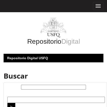
Skip
navigation
Repositorio
Digital
Repositorio Digital USFQ
Buscar
Buscar:
por