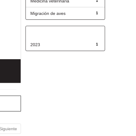
Medicina veterinaria
1
Migración de aves
1
Fecha de lanzamiento
2023
1
Siguiente