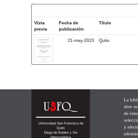
Resultados por ítem:
Vista
Fecha de
Título
previa
publicación
21-may-2023
Quito
La bibl
abre su
de est
selecci
Universidad San Francisco de
y elect
Quito
Diego de Robles y Vía
además 
Interoceánica