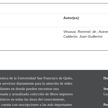
Autor(es)
Vinueza, Rommel, dir.
;
Acev
Calderón, Juan Guillermo
ioteca de la Universidad San Francisco de Quito,
Ho
s servicios diariamente para la atención de miles
udiantes en donde pueden encontrar una
Se
onada y actualizada colección de libros impresos
Lu
rónicos en todas las áreas del conocimiento,
cuenta con suscripciones a las más importantes
Pe