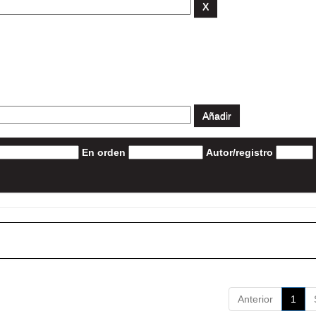
En orden
Autor/registro
Anterior
1