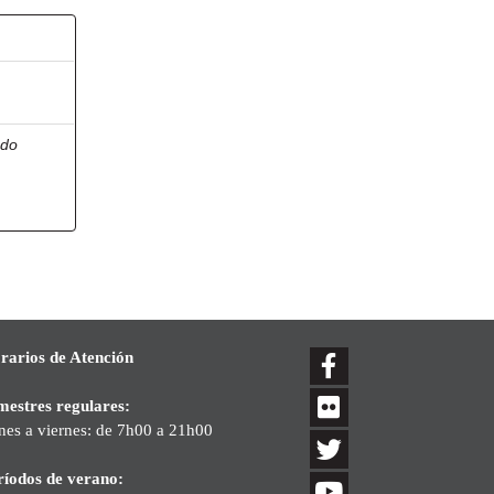
edo
rarios de Atención
mestres regulares:
nes a viernes: de 7h00 a 21h00
ríodos de verano: