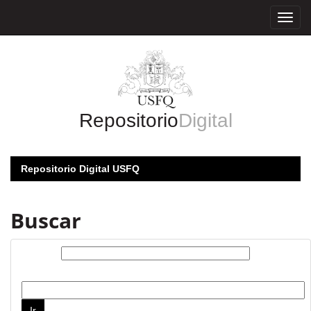
Skip
navigation
Repositorio
Digital
Repositorio Digital USFQ
Buscar
Buscar:
por