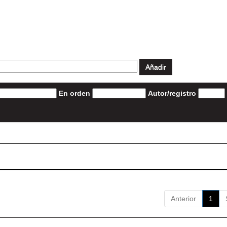
En orden
Autor/registro
Anterior
1