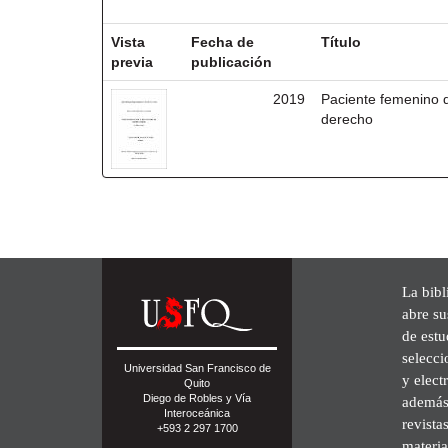
Resultados por ítem:
Vista
Fecha de
Título
previa
publicación
2019
Paciente femenino 
derecho
La bibl
abre su
de est
selecci
Universidad San Francisco de
y elect
Quito
Diego de Robles y Vía
además 
Interoceánica
revista
+593 2 297 1700
materia