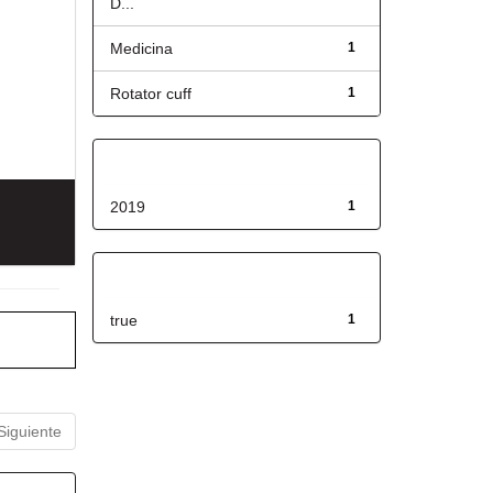
D...
Medicina
1
Rotator cuff
1
Fecha de lanzamiento
2019
1
Has File(s)
true
1
Siguiente