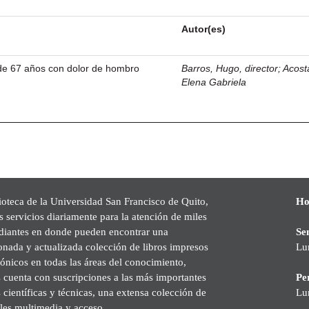
Autor(es)
de 67 años con dolor de hombro
Barros, Hugo, director
;
Acost
Elena Gabriela
ioteca de la Universidad San Francisco de Quito,
Ho
s servicios diariamente para la atención de miles
udiantes en donde pueden encontrar una
Se
onada y actualizada colección de libros impresos
Lu
rónicos en todas las áreas del conocimiento,
cuenta con suscripciones a las más importantes
Pe
s científicas y técnicas, una extensa colección de
Lu
les multimedia y acceso.