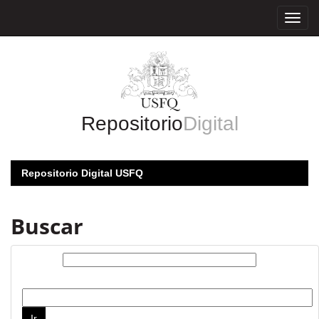
Skip
navigation
Repositorio
Digital
Repositorio Digital USFQ
Buscar
Buscar:
por