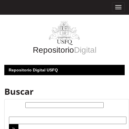
Skip
navigation
Repositorio
Digital
Repositorio Digital USFQ
Buscar
Buscar:
por